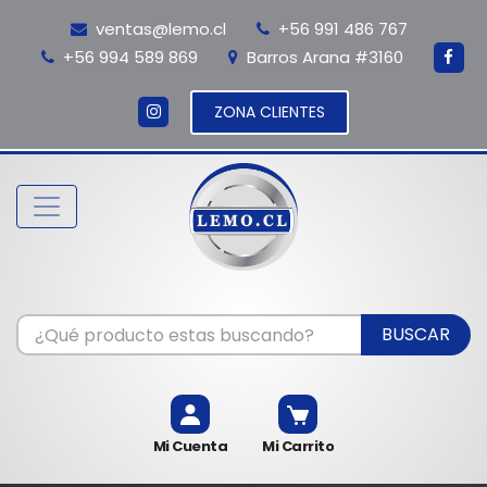
ventas@lemo.cl
+56 991 486 767
+56 994 589 869
Barros Arana #3160
ZONA CLIENTES
BUSCAR
Mi Cuenta
Mi Carrito