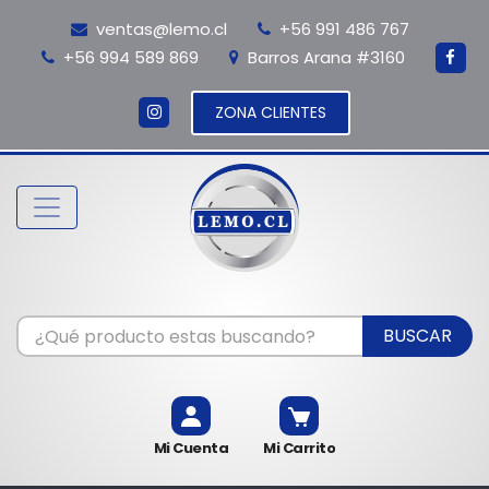
ventas@lemo.cl
+56 991 486 767
+56 994 589 869
Barros Arana #3160
ZONA CLIENTES
BUSCAR
Mi Cuenta
Mi Carrito